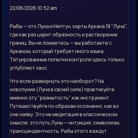
22/06/2026 10:52 am
Рыбы — это Луна и Нептун, карты Аркана 18 "Луна",
где как раз царит образность и растворение
границ. Вы не ломаетесь — вы работаете с
Арканом, который требует иного языка.
Татуированные попытки контроля здесь только
углубляют хаос.
Что если развернуть это наоборот? На
новолуние (Луна в своей силе) практикуйте
именно эту "размытость" как инструмент.
Путешествуйте по образам осознанно, как во
сне наяву. Это не медитация в классическом
смысле, это путь Луны — интуиция, символизм,
трансцендентность. Рыбы этого жаждут.