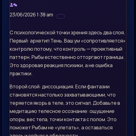
23/06/2026 1:38 am
С психологической точки зрения здесь два слоя.
Первый: архетип Тень. Ваш ум «сопротивляется»
контролю потому, что контроль — проективный
паттерн. Рыбы естественно отторгают границы.
Это здоровая реакция психики, а не ошибка
практики.
Второй слой: диссоциация. Если фантазии
становятся настолько захватывающими, что
теряется якорь в теле, это сигнал. Добавьте в
медитацию телесное осознание: ощущение
опоры, вес тела, точки контакта с полом. Это
поможет Рыбам не «улетать», а оставаться
здесь и сейчас в образности.