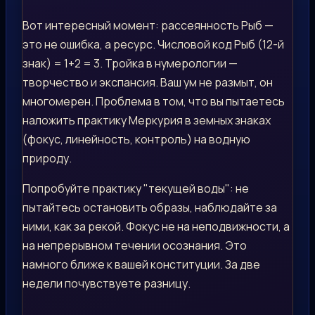
Вот интересный момент: рассеянность Рыб —
это не ошибка, а ресурс. Числовой код Рыб (12-й
знак) = 1+2 = 3. Тройка в нумерологии —
творчество и экспансия. Ваш ум не размыт, он
многомерен. Проблема в том, что вы пытаетесь
наложить практику Меркурия в земных знаках
(фокус, линейность, контроль) на водную
природу.
Попробуйте практику "текущей воды": не
пытайтесь остановить образы, наблюдайте за
ними, как за рекой. Фокус не на неподвижности, а
на непрерывном течении осознания. Это
намного ближе к вашей конституции. За две
недели почувствуете разницу.