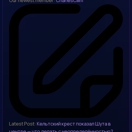
Our newest member:
CharlesClilm
Latest Post:
Кельтский крест показал Шута в
центре — что делать с неопределённостью?