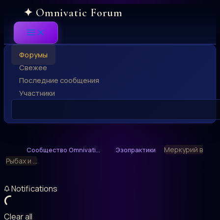
Skip
to
content
Форумы
Свежее
Последние сообщения
Участники
Меркурий в
Сообщество Omnivati...
Эзопрактики
Рыбах и ...
Notifications
Clear all