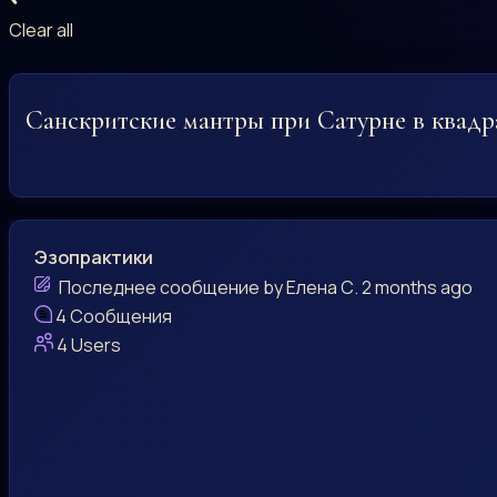
Clear all
Санскритские мантры при Сатурне в квадра
Эзопрактики
Последнее сообщение
by
Елена С.
2 months ago
4
Сообщения
4
Users