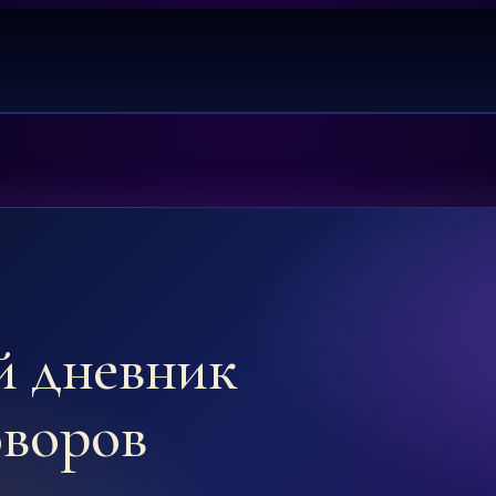
й дневник
оворов