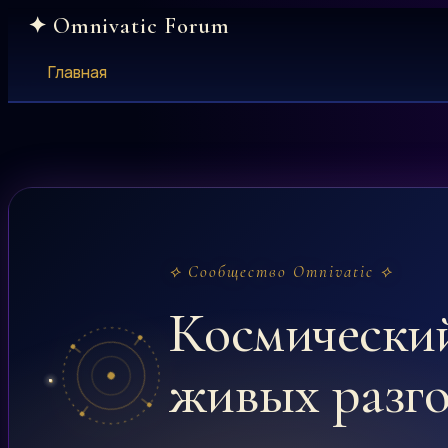
Skip
to
content
Главная
⟡ Сообщество Omnivatic ⟡
Космически
живых разг