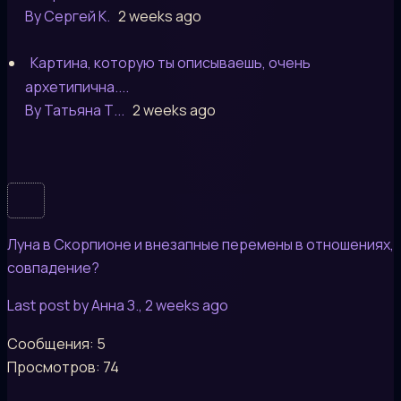
By Сергей К.
2 weeks ago
Картина, которую ты описываешь, очень
архетипична....
By Татьяна Т...
2 weeks ago
Луна в Скорпионе и внезапные перемены в отношениях,
совпадение?
Last post by Анна З.
, 2 weeks ago
Сообщения: 5
Просмотров: 74