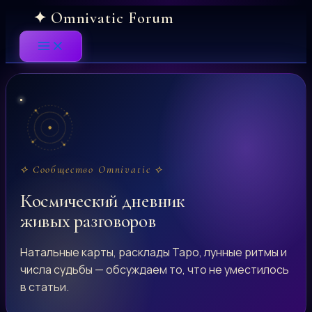
Skip
to
content
⟡ Сообщество Omnivatic ⟡
Космический дневник
живых разговоров
Натальные карты, расклады Таро, лунные ритмы и
числа судьбы — обсуждаем то, что не уместилось
в статьи.