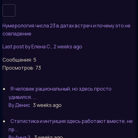
Нумерология числа 23 в датах встреч и почему это не
совпадение
Last post by Елена С.
, 2 weeks ago
Сообщения: 5
Просмотров: 73
Я человек рациональный, но здесь просто
удивился. ...
By Денис
3 weeks ago
Статистика и интуиция здесь работают вместе, не
пр...
By Анна З.
3 weeks ago