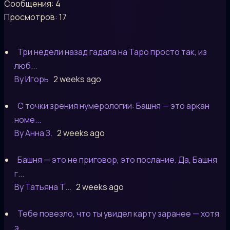
Сообщения: 4
Просмотров: 17
Три недели назад гадала на Таро просто так, из
люб...
By Игорь
2 weeks ago
С точки зрения нумерологии: Башня — это аркан
номе...
By Анна З.
2 weeks ago
Башня — это не приговор, это послание. Да, Башня
г...
By Татьяна Т...
2 weeks ago
Тебе повезло, что ты увидел карту заранее — хотя
э...