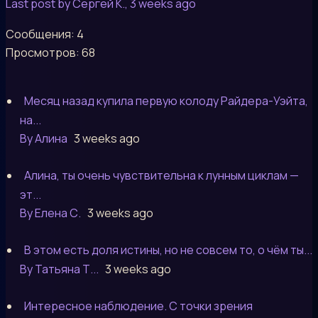
Last post by Сергей К.
, 3 weeks ago
Сообщения: 4
Просмотров: 68
Месяц назад купила первую колоду Райдера-Уэйта,
на...
By Алина
3 weeks ago
Алина, ты очень чувствительна к лунным циклам —
эт...
By Елена С.
3 weeks ago
В этом есть доля истины, но не совсем то, о чём ты...
By Татьяна Т...
3 weeks ago
Интересное наблюдение. С точки зрения