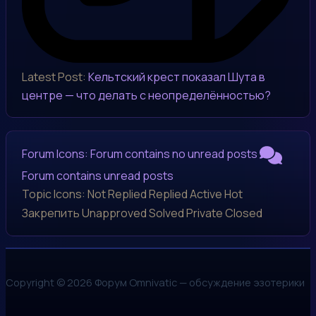
Latest Post:
Кельтский крест показал Шута в
центре — что делать с неопределённостью?
Forum Icons:
Forum contains no unread posts
Forum contains unread posts
Topic Icons:
Not Replied
Replied
Active
Hot
Закрепить
Unapproved
Solved
Private
Closed
Copyright © 2026 Форум Omnivatic — обсуждение эзотерики