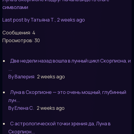
символами
Last post by Татьяна Т.
, 2 weeks ago
Сообщения: 4
Просмотров: 30
Две недели назад вошла в лунный цикл Скорпиона, и
...
By Валерия
2 weeks ago
Луна в Скорпионе — это очень мощный, глубинный
лун...
By Елена С.
2 weeks ago
С астрологической точки зрения да, Луна в
Скорпион...