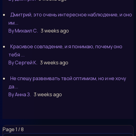
Дмитрий, это очень интересное наблюдение, и оно
им...
By Михаил С.
3 weeks ago
Красивое совпадение, и я понимаю, почему оно
тебя ...
By Сергей К.
3 weeks ago
Не спешу развеивать твой оптимизм, но и не хочу
да...
By Анна З.
3 weeks ago
Page 1 / 8