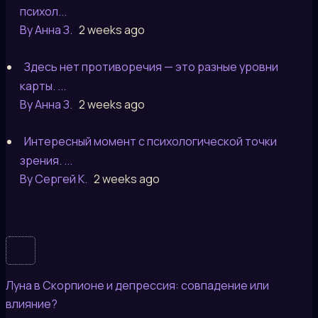
психол...
By Анна З.
2 weeks ago
Здесь нет противоречия — это разные уровни
карты. ...
By Анна З.
2 weeks ago
Интересный момент с психологической точки
зрения. ...
By Сергей К.
2 weeks ago
Луна в Скорпионе и депрессия: совпадение или
влияние?