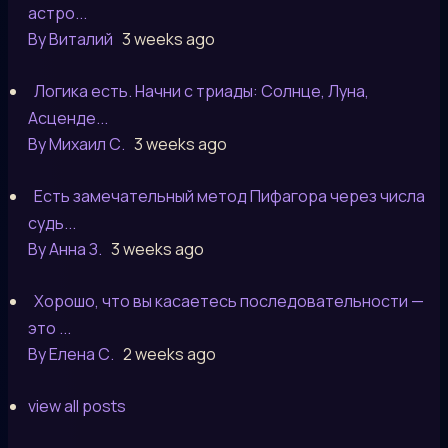
астро...
By Виталий
3 weeks ago
Логика есть. Начни с триады: Солнце, Луна,
Асценде...
By Михаил С.
3 weeks ago
Есть замечательный метод Пифагора через числа
судь...
By Анна З.
3 weeks ago
Хорошо, что вы касаетесь последовательности —
это ...
By Елена С.
2 weeks ago
view all posts