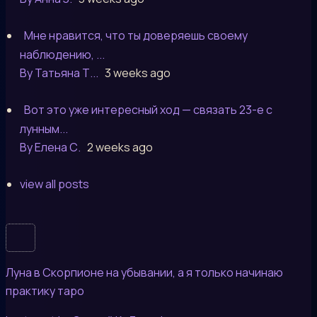
Мне нравится, что ты доверяешь своему
наблюдению, ...
By Татьяна Т...
3 weeks ago
Вот это уже интересный ход — связать 23-е с
лунным...
By Елена С.
2 weeks ago
view all posts
Луна в Скорпионе на убывании, а я только начинаю
практику таро