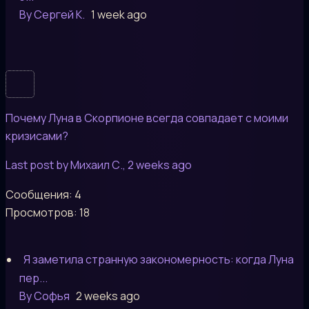
By Сергей К.
1 week ago
Почему Луна в Скорпионе всегда совпадает с моими
кризисами?
Last post by Михаил С.
, 2 weeks ago
Сообщения: 4
Просмотров: 18
Я заметила странную закономерность: когда Луна
пер...
By Софья
2 weeks ago