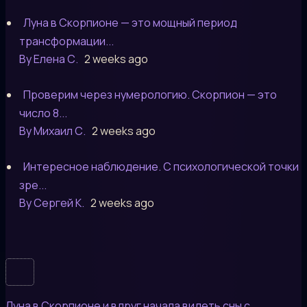
Луна в Скорпионе — это мощный период
трансформации...
By Елена С.
2 weeks ago
Проверим через нумерологию. Скорпион — это
число 8...
By Михаил С.
2 weeks ago
Интересное наблюдение. С психологической точки
зре...
By Сергей К.
2 weeks ago
Луна в Скорпионе и вдруг начала видеть сны с