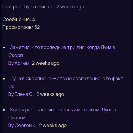
Last post by Татьяна Т.
, 2 weeks ago
Сообщения: 4
Просмотров: 52
Заметил, что последние три дня, когда Луна в
Скорп...
By Артём
2 weeks ago
Луна в Скорпионе — это не совпадение, это факт.
Ск...
By Елена С.
2 weeks ago
Здесь работает интересный механизм. Луна в
Скорпио...
By Сергей К.
2 weeks ago