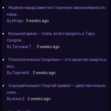
Неделю назад заметил странную закономерность:
кажд...
By Игорь
3 weeks ago
Восьмой аркан — Сила, если говорить о Таро.
Скорпи...
By Татьяна Т...
3 weeks ago
Психологически Скорпион — это архетип смерти и
воз...
By Сергей К.
3 weeks ago
Хороший момент Сергей привёл — действительно,
нужн...
By Анна З.
2 weeks ago