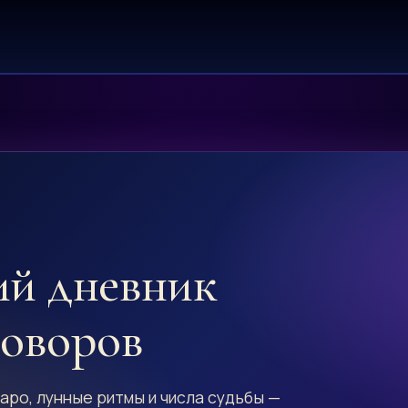
ий дневник
говоров
аро, лунные ритмы и числа судьбы —