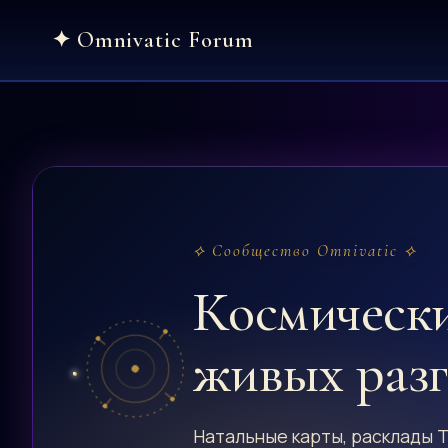
Skip
to
content
⟡ Сообщество Omnivatic ⟡
Космическ
живых раз
Натальные карты, расклады Т