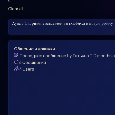
Clear all
Луна в Скорпионе затмевает, а я влюбился в новую работу
Общение и новички
Последнее сообщение
by
Татьяна Т.
2 months 
4
Сообщения
4
Users