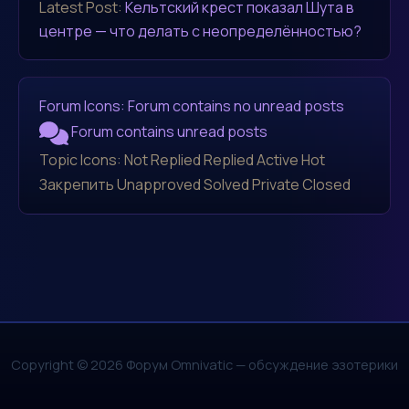
Latest Post:
Кельтский крест показал Шута в
центре — что делать с неопределённостью?
Forum Icons:
Forum contains no unread posts
Forum contains unread posts
Topic Icons:
Not Replied
Replied
Active
Hot
Закрепить
Unapproved
Solved
Private
Closed
Copyright © 2026 Форум Omnivatic — обсуждение эзотерики