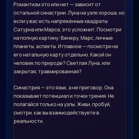
Романтизм это или нет — зависит от
остальной синастрии. Луна на узле хороша, но
если у вас есть напряжённые квадраты
Сатурна или Марса, это усложнит. Посмотри
на полную картину: Венеру, Марс, личные
планеты, аспекты. И главное — посмотри на
его натальную карту отдельно. Какой он
человек по природе? Светлая Луна, или
закрытая, травмированная?
Синастрия — это язык, а не приговор. Она
показывает потенциал и точки трения. Не
полагайся только на узлы. Живи, пробуй,
смотри, как вы взаимодействуете в
реальности.