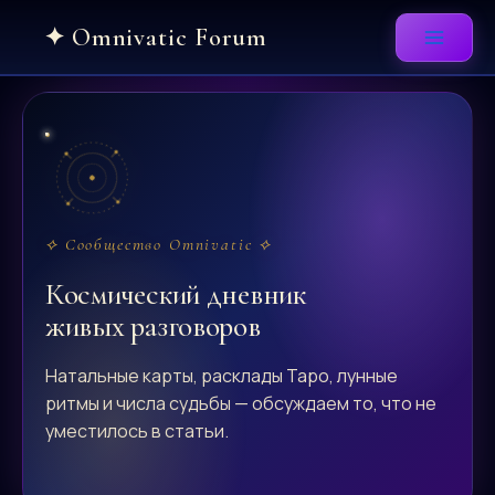
Skip
to
content
⟡ Сообщество Omnivatic ⟡
Космический дневник
живых разговоров
Натальные карты, расклады Таро, лунные
ритмы и числа судьбы — обсуждаем то, что не
уместилось в статьи.