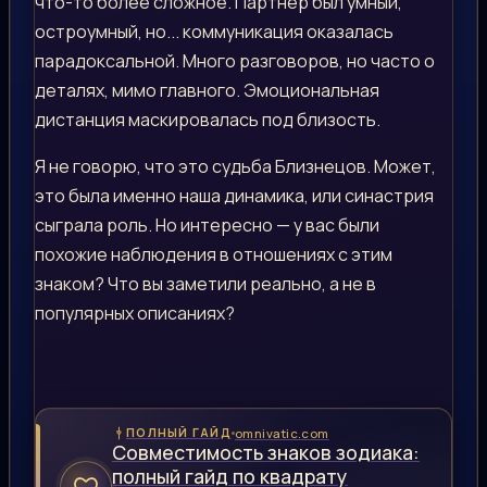
что-то более сложное. Партнёр был умный,
остроумный, но... коммуникация оказалась
парадоксальной. Много разговоров, но часто о
деталях, мимо главного. Эмоциональная
дистанция маскировалась под близость.
Я не говорю, что это судьба Близнецов. Может,
это была именно наша динамика, или синастрия
сыграла роль. Но интересно — у вас были
похожие наблюдения в отношениях с этим
знаком? Что вы заметили реально, а не в
популярных описаниях?
omnivatic.com
ПОЛНЫЙ ГАЙД
Совместимость знаков зодиака:
полный гайд по квадрату