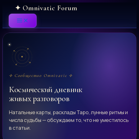
Skip
to
content
⟡ Сообщество Omnivatic ⟡
Космический дневник
живых разговоров
Натальные карты, расклады Таро, лунные ритмы и
числа судьбы — обсуждаем то, что не уместилось
в статьи.