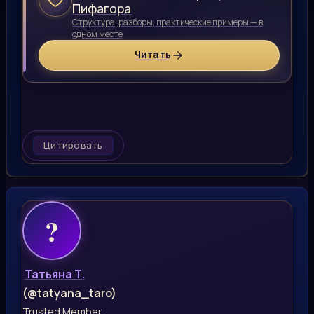
Пифагора
Структура, разборы, практические примеры — в
одном месте
Читать
Цитировать
Татьяна Т.
(@tatyana_taro)
Trusted Member