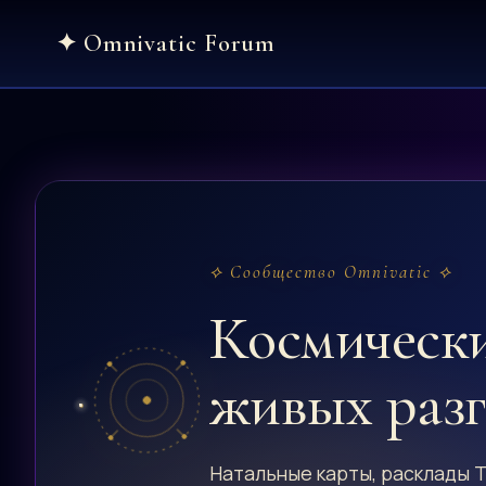
Skip
to
content
⟡ Сообщество Omnivatic ⟡
Космическ
живых раз
Натальные карты, расклады Т