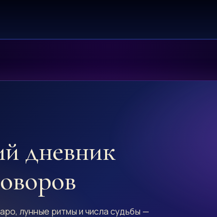
ий дневник
говоров
аро, лунные ритмы и числа судьбы —