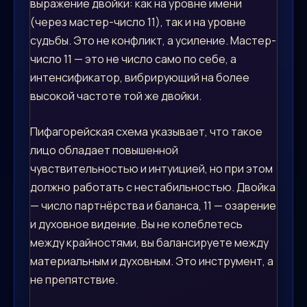
выражение двойки: как на уровне имени
(через мастер-число 11), так и на уровне
судьбы. Это не конфликт, а усиление. Мастер-
число 11 — это не число само по себе, а
интенсификатор, вибрирующий на более
высокой частоте той же двойки.
Пифагорейская схема указывает, что такое
лицо обладает повышенной
чувствительностью и интуицией, но при этом
должно работать с нестабильностью. Двойка
— число партнёрства и баланса, 11 — озарение
и духовное видение. Вы не колеблетесь
между крайностями, вы балансируете между
материальным и духовным. Это инструмент, а
не препятствие.