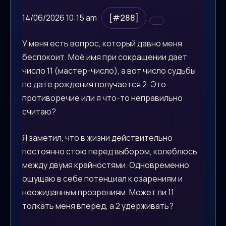
14/06/2026 10:15 am
[#288]
У меня есть вопрос, который давно меня
беспокоит. Моё имя при сокращении дает
число 11 (мастер-число), а вот число судьбы
по дате рождения получается 2. Это
противоречие или я что-то неправильно
считаю?
Я заметил, что в жизни действительно
постоянно стою перед выбором, колеблюсь
между двумя крайностями. Одновременно
ощущаю в себе потенциал к озарениям и
неожиданным прозрениям. Может ли 11
толкать меня вперед, а 2 удерживать?