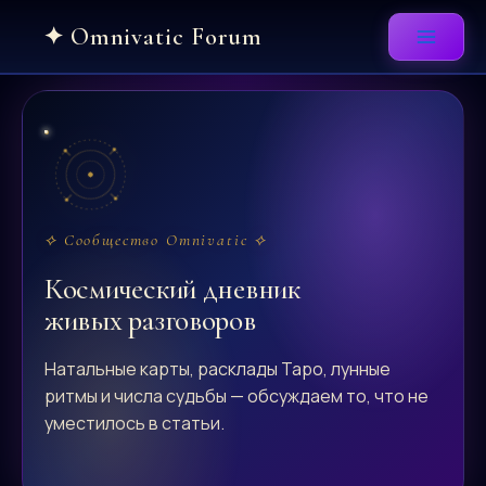
Skip
to
content
⟡ Сообщество Omnivatic ⟡
Космический дневник
живых разговоров
Натальные карты, расклады Таро, лунные
ритмы и числа судьбы — обсуждаем то, что не
уместилось в статьи.