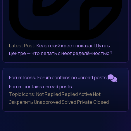
Latest Post:
Кельтский крест показал Шута в
центре — что делать с неопределённостью?
Forum Icons:
Forum contains no unread posts
Forum contains unread posts
Topic Icons:
Not Replied
Replied
Active
Hot
Закрепить
Unapproved
Solved
Private
Closed