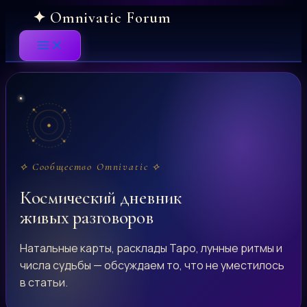
Skip
to
content
⟡ Сообщество Omnivatic ⟡
Космический дневник
живых разговоров
Натальные карты, расклады Таро, лунные ритмы и
числа судьбы — обсуждаем то, что не уместилось
в статьи.