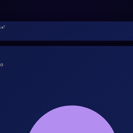
ся?
go