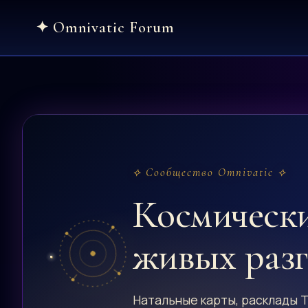
Skip
to
content
⟡ Сообщество Omnivatic ⟡
Космическ
живых раз
Натальные карты, расклады Т