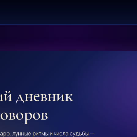
ий дневник
говоров
аро, лунные ритмы и числа судьбы —