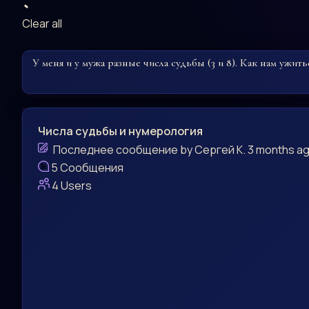
Clear all
У меня и у мужа разные числа судьбы (3 и 8). Как нам ужить
Числа судьбы и нумерология
Последнее сообщение
by
Сергей К.
3 months a
5
Сообщения
4
Users