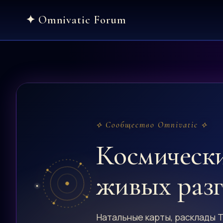
Skip
to
content
⟡ Сообщество Omnivatic ⟡
Космическ
живых раз
Натальные карты, расклады Т