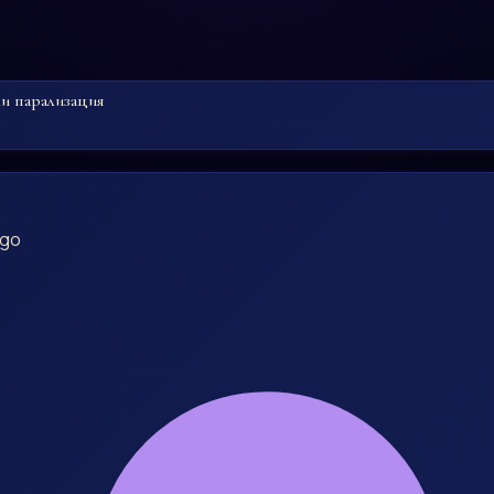
ли парализация
ago