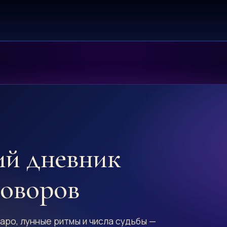
ий дневник
говоров
аро, лунные ритмы и числа судьбы —