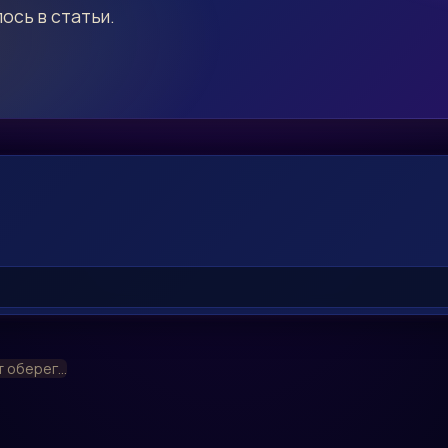
ось в статьи.
 оберег...