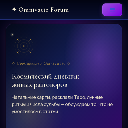
Skip
to
content
⟡ Сообщество Omnivatic ⟡
Космический дневник
живых разговоров
Натальные карты, расклады Таро, лунные
ритмы и числа судьбы — обсуждаем то, что не
уместилось в статьи.