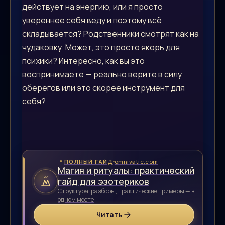
действует на энергию, или я просто
увереннее себя веду и поэтому всё
складывается? Родственники смотрят как на
чудаковку. Может, это просто якорь для
психики? Интересно, как вы это
воспринимаете — реально верите в силу
оберегов или это скорее инструмент для
себя?
omnivatic.com
ПОЛНЫЙ ГАЙД
Магия и ритуалы: практический
гайд для эзотериков
Структура, разборы, практические примеры — в
одном месте
Читать