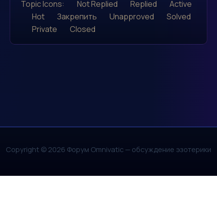
Topic Icons:
Not Replied
Replied
Active
Hot
Закрепить
Unapproved
Solved
Private
Closed
Copyright © 2026 Форум Omnivatic — обсуждение эзотерики