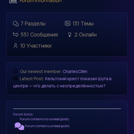
Forum Information
7
Разделы
131
Темы
551
Сообщения
2
Онлайн
10
Участники
Our newest member:
CharlesClilm
Latest Post:
Кельтский крест показал Шута в
центре — что делать с неопределённостью?
Forum Icons:
Forum contains no unread posts
Forum contains unread posts