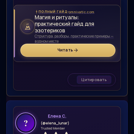
omnivatic.com
ПОЛНЫЙ ГАЙД
Магия и ритуалы:
практический гайд для
эзотериков
Структура, разборы, практические примеры —
в одном месте
Читать
Цитировать
Елена С.
(@elena_lunar)
Trusted Member