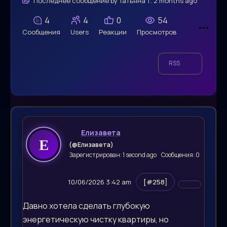
Последнее сообщение
by
Татьяна Т.
2 months ago
4
4
0
54
Сообщения
Users
Реакции
Просмотров
RSS
Елизавета
(@Елизавета)
Зарегистрирован: 1 second ago
Сообщения: 0
10/06/2026 3:42 am
[#258]
Давно хотела сделать глубокую
энергетическую чистку квартиры, но