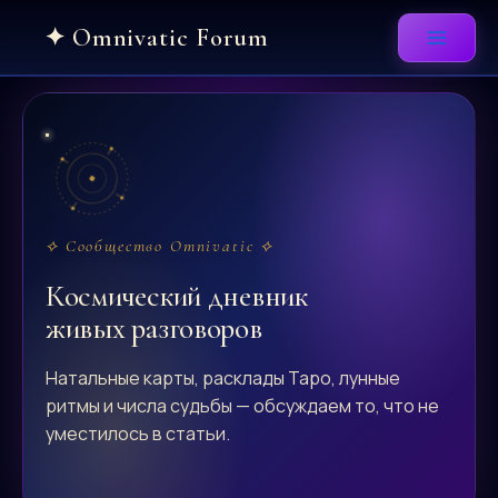
Skip
to
content
⟡ Сообщество Omnivatic ⟡
Космический дневник
живых разговоров
Натальные карты, расклады Таро, лунные
ритмы и числа судьбы — обсуждаем то, что не
уместилось в статьи.