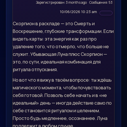
Зарегистрирован: 3 months ago
Сообщения: 53
10/06/2026 10:23 am
Скорпион в раскладе — это Смерть и
Воскрешение, глубокие трансформации. Если
видеть карты: эта энергия как раз про
удаление того, что отмерло, что больше не
служит. Убывающая Луна плюс Скорпион —
это, по сути, идеальная комбинация для
ритуала отпускания.
Но вот что я вижу в твоём вопросе: ты ждёшь
магического момента, чтобы почувствовать
себя готовой. Позволь себе начать и в «не
идеальный» день — иногда действие само по
себе становится ритуалом и целением.
Просто будь медленнее, осознаннее. Луна
поддержит в любом случае.