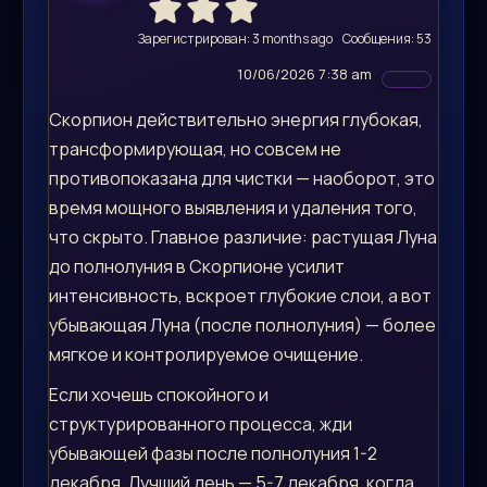
Зарегистрирован: 3 months ago
Сообщения: 53
10/06/2026 7:38 am
Скорпион действительно энергия глубокая,
трансформирующая, но совсем не
противопоказана для чистки — наоборот, это
время мощного выявления и удаления того,
что скрыто. Главное различие: растущая Луна
до полнолуния в Скорпионе усилит
интенсивность, вскроет глубокие слои, а вот
убывающая Луна (после полнолуния) — более
мягкое и контролируемое очищение.
Если хочешь спокойного и
структурированного процесса, жди
убывающей фазы после полнолуния 1-2
декабря. Лучший день — 5-7 декабря, когда