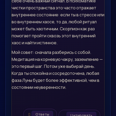
себе очень важный сигнал. В психоматике
чистки пространства это часто отражает
внутреннее состояние: если ты в стрессе или
во внутреннем хаосе, то да, любой ритуал
может быть хаотичным. Скорпион как раз
помогает пройти сквозь этот внутренний
хаос и найти истинное.
Мой совет: сначала разберись с собой.
Медитация на корневую чакру, заземление —
это первый шаг. Потом уже выбирай день.
Когда ты спокойна и сосредоточена, любая
фаза Луны будет более эффективной, чем в
состоянии неуверенности.
Ответы
Цитировать