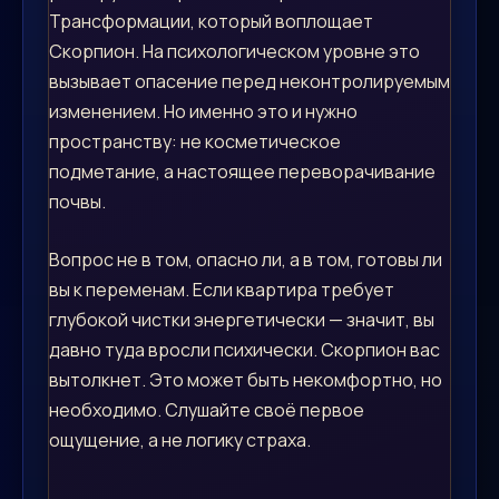
Трансформации, который воплощает
Скорпион. На психологическом уровне это
вызывает опасение перед неконтролируемым
изменением. Но именно это и нужно
пространству: не косметическое
подметание, а настоящее переворачивание
почвы.
Вопрос не в том, опасно ли, а в том, готовы ли
вы к переменам. Если квартира требует
глубокой чистки энергетически — значит, вы
давно туда вросли психически. Скорпион вас
вытолкнет. Это может быть некомфортно, но
необходимо. Слушайте своё первое
ощущение, а не логику страха.