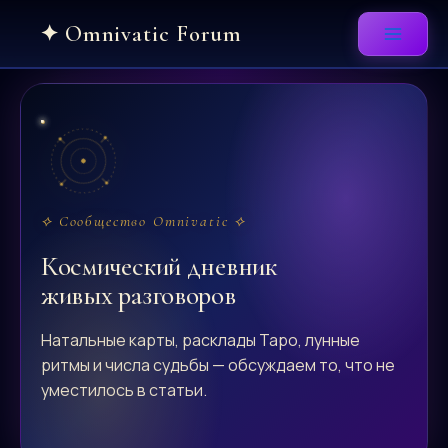
Skip
to
content
⟡ Сообщество Omnivatic ⟡
Космический дневник
живых разговоров
Натальные карты, расклады Таро, лунные
ритмы и числа судьбы — обсуждаем то, что не
уместилось в статьи.