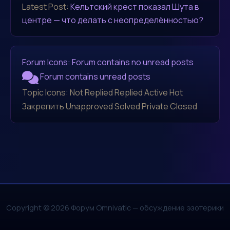
Latest Post:
Кельтский крест показал Шута в
центре — что делать с неопределённостью?
Forum Icons:
Forum contains no unread posts
Forum contains unread posts
Topic Icons:
Not Replied
Replied
Active
Hot
Закрепить
Unapproved
Solved
Private
Closed
Copyright © 2026 Форум Omnivatic — обсуждение эзотерики