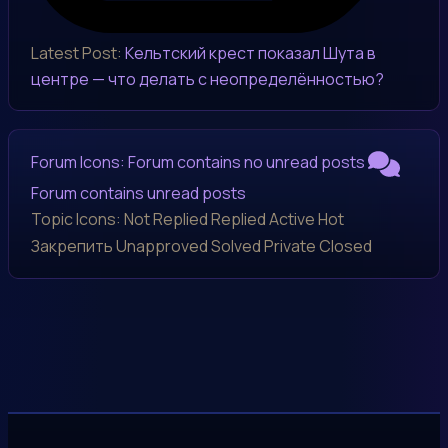
Latest Post:
Кельтский крест показал Шута в
центре — что делать с неопределённостью?
Forum Icons:
Forum contains no unread posts
Forum contains unread posts
Topic Icons:
Not Replied
Replied
Active
Hot
Закрепить
Unapproved
Solved
Private
Closed