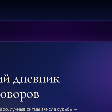
ий дневник
говоров
аро, лунные ритмы и числа судьбы —