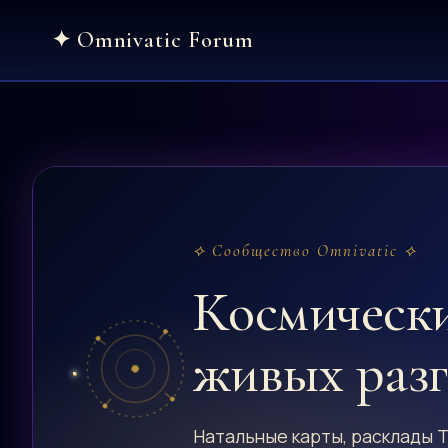
Skip
to
content
⟡ Сообщество Omnivatic ⟡
Космическ
живых раз
Натальные карты, расклады Т