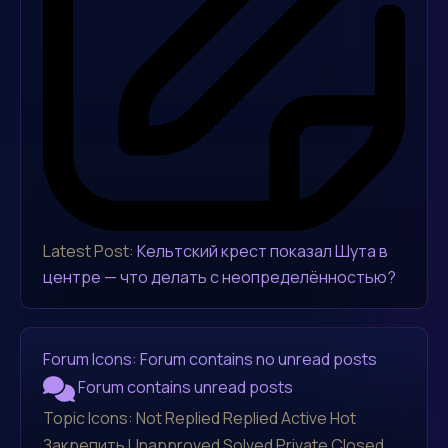
Latest Post:
Кельтский крест показал Шута в
центре — что делать с неопределённостью?
Forum Icons:
Forum contains no unread posts
Forum contains unread posts
Topic Icons:
Not Replied
Replied
Active
Hot
Закрепить
Unapproved
Solved
Private
Closed