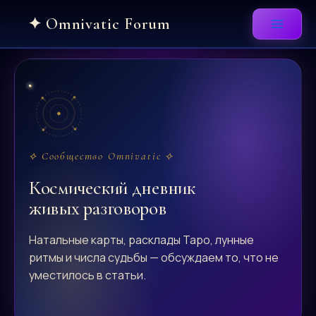
Skip
to
content
⟡ Сообщество Omnivatic ⟡
Космический дневник
живых разговоров
Натальные карты, расклады Таро, лунные
ритмы и числа судьбы — обсуждаем то, что не
уместилось в статьи.