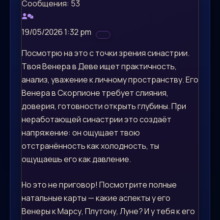
Сообщения: 53
19/05/2026 1:32 pm
Посмотрю на это с точки зрения синастрии.
Твоя Венера в Деве ищет практичность,
анализ, уважение к личному пространству. Его
Венера в Скорпионе требует слияния,
доверия, готовности открыть глубины. При
неработающей синастрии это создаёт
напряжение: он ощущает твою
отстранённость как холодность, ты
ощущаешь его как давление.
Но это не приговор! Посмотрите полные
натальные карты — какие аспекты у его
Венеры к Марсу, Плутону, Луне? И у тебя к его