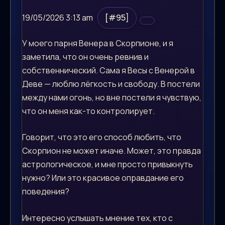
19/05/2026 3:13 am
[#95]
У моего парня Венера в Скорпионе, и я
заметила, что он очень ревнив и
собственнический. Сама я Весы с Венерой в
Деве — люблю лёгкость и свободу. В постели
между нами огонь, но вне постели я чувствую,
что он меня как-то контролирует.
Говорит, что это его способ любить, что
Скорпион не может иначе. Может, это правда
астрологическое, и мне просто привыкнуть
нужно? Или это красивое оправдание его
поведения?
Интересно услышать мнение тех, кто с