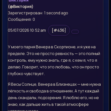
(@Виктория)
Зарегистрирован: 1 second ago
Сообщения: 0
05/07/2026 10:52 am
[#436]
У моего парня Венера в Скорпионе, и я уже на
пределе. Это не просто ревность — это полный
контроль, ему нужно знать, где я, с кем я, что я
делаю. Говорит, что это любовь, что он просто
глубоко чувствует.
Я Весы Солнце, Венера в Близнецах — мне нужна
лёгкость и свобода в отношениях. А тут каждый
день скандалы, подозрения. Я люблю его, но не
знаю, как дальше жить в такой атмосфере
напряженности.