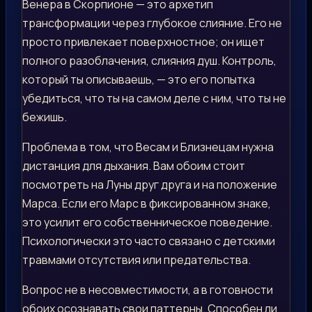
Венера в Скорпионе — это архетип
трансформации через глубокое слияние. Его не
просто привлекает поверхностное; он ищет
полного разоблачения, слияния душ. Контроль,
который ты описываешь, — это его попытка
убедиться, что ты на самом деле с ним, что ты не
бежишь.
Проблема в том, что Весам и Близнецам нужна
дистанция для дыхания. Вам обоим стоит
посмотреть на Луны друг друга и на положение
Марса. Если его Марс в фиксированном знаке,
это усилит его собственническое поведение.
Психологически это часто связано с детскими
травмами отсутствия или предательства.
Вопрос не в несовместимости, а в готовности
обоих осознавать свои паттерны. Способен ли