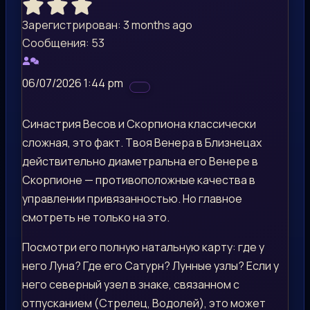
Зарегистрирован: 3 months ago
Сообщения: 53
06/07/2026 1:44 pm
Синастрия Весов и Скорпиона классически
сложная, это факт. Твоя Венера в Близнецах
действительно диаметральна его Венере в
Скорпионе — противоположные качества в
управлении привязанностью. Но главное
смотреть не только на это.
Посмотри его полную натальную карту: где у
него Луна? Где его Сатурн? Лунные узлы? Если у
него северный узел в знаке, связанном с
отпусканием (Стрелец, Водолей), это может