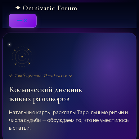
Skip
to
content
⟡ Сообщество Omnivatic ⟡
Космический дневник
живых разговоров
Натальные карты, расклады Таро, лунные ритмы и
числа судьбы — обсуждаем то, что не уместилось
в статьи.