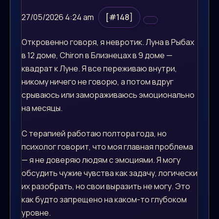
27/05/2026 4:24 am
[#148]
Откровенно говоря, я невротик. Луна в Рыбах
в 12 доме, Chiron в Близнецах в 9 доме —
квадрат к Луне. Я все переживаю внутри,
никому ничего не говорю, а потом вдруг
срываюсь или замораживаюсь эмоционально
на месяцы.
С терапией работаю полтора года, но
психолог говорит, что моя главная проблема
— я не доверяю людям с эмоциями. Я могу
обсудить чужие чувства как задачу, логически
их разобрать, но свои выразить не могу. Это
как будто запрещено на каком-то глубоком
уровне.