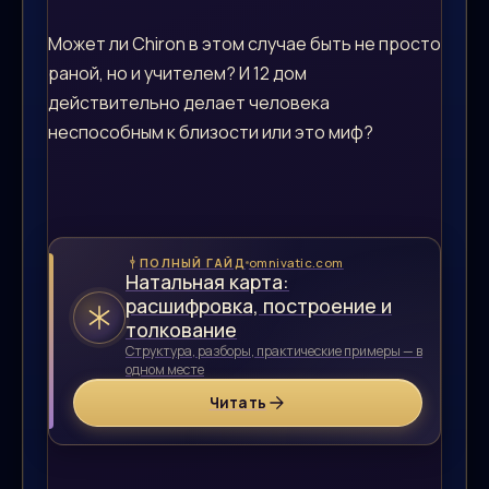
Может ли Chiron в этом случае быть не просто
раной, но и учителем? И 12 дом
действительно делает человека
неспособным к близости или это миф?
omnivatic.com
ПОЛНЫЙ ГАЙД
Натальная карта:
расшифровка, построение и
толкование
Структура, разборы, практические примеры — в
одном месте
Читать