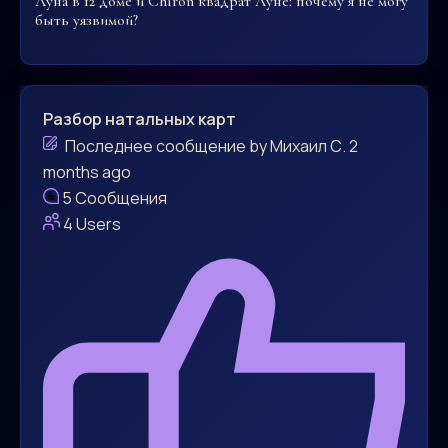
Луна в 12 доме и Chiron квадрат Луне: почему я не могу
быть уязвимой?
Разбор натальных карт
Последнее сообщение
by
Михаил С.
2
months ago
5
Сообщения
4
Users