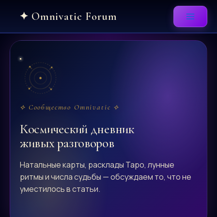
Skip
to
content
⟡ Сообщество Omnivatic ⟡
Космический дневник
живых разговоров
Натальные карты, расклады Таро, лунные
ритмы и числа судьбы — обсуждаем то, что не
уместилось в статьи.