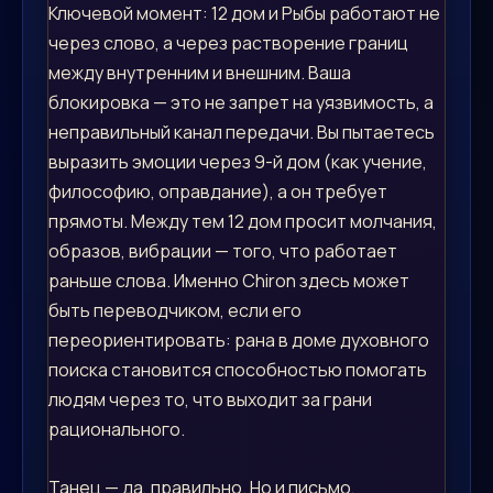
Ключевой момент: 12 дом и Рыбы работают не
через слово, а через растворение границ
между внутренним и внешним. Ваша
блокировка — это не запрет на уязвимость, а
неправильный канал передачи. Вы пытаетесь
выразить эмоции через 9-й дом (как учение,
философию, оправдание), а он требует
прямоты. Между тем 12 дом просит молчания,
образов, вибрации — того, что работает
раньше слова. Именно Chiron здесь может
быть переводчиком, если его
переориентировать: рана в доме духовного
поиска становится способностью помогать
людям через то, что выходит за грани
рационального.
Танец — да, правильно. Но и письмо,