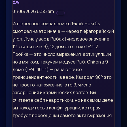
01/06/2026 6:55 am
Интересное совпадение с 1-кой. Но я бы
смотрел на это иначе — через пифагорейский
угол. Луна у вас в Рыбах (числовое значение
12, сводится к 3), 12 дом это тоже 1+2=3.
Тройка — это число выражения, артикуляции,
но в мягком, текучем модусе Рыб. Chiron в 9
доме (1+9=10=1) — рана в точке
трансцендентности, в вере. Квадрат 90° это
не просто напряжение, это 9, число
завершения и кармических долгов. Вы
считаете себя невротиком, но на самом деле
вы находитесь в конфигурации, которая
требует переоценки самого акта выражения.