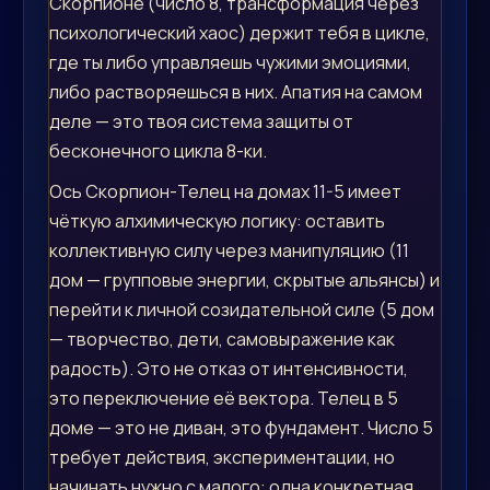
Скорпионе (число 8, трансформация через
психологический хаос) держит тебя в цикле,
где ты либо управляешь чужими эмоциями,
либо растворяешься в них. Апатия на самом
деле — это твоя система защиты от
бесконечного цикла 8-ки.
Ось Скорпион-Телец на домах 11-5 имеет
чёткую алхимическую логику: оставить
коллективную силу через манипуляцию (11
дом — групповые энергии, скрытые альянсы) и
перейти к личной созидательной силе (5 дом
— творчество, дети, самовыражение как
радость). Это не отказ от интенсивности,
это переключение её вектора. Телец в 5
доме — это не диван, это фундамент. Число 5
требует действия, экспериментации, но
начинать нужно с малого: одна конкретная