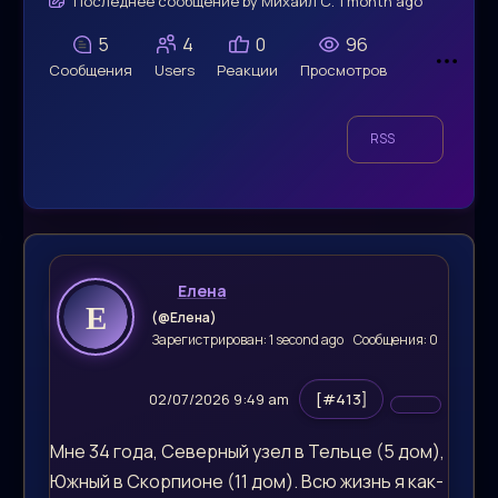
Последнее сообщение
by
Михаил С.
1 month ago
5
4
0
96
Сообщения
Users
Реакции
Просмотров
RSS
Елена
(@Елена)
Зарегистрирован: 1 second ago
Сообщения: 0
02/07/2026 9:49 am
[#413]
Мне 34 года, Северный узел в Тельце (5 дом),
Южный в Скорпионе (11 дом). Всю жизнь я как-