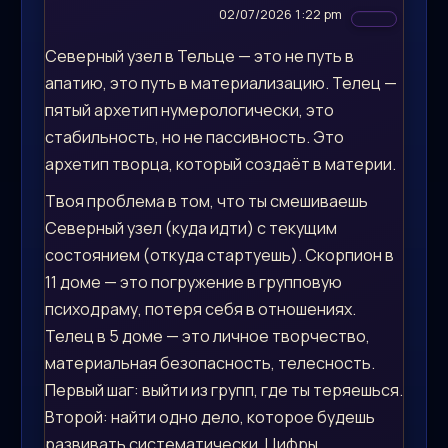
02/07/2026 1:22 pm
Северный узел в Тельце — это не путь в
апатию, это путь в материализацию. Телец —
пятый архетип нумерологически, это
стабильность, но не пассивность. Это
архетип творца, который создаёт в материи.
Твоя проблема в том, что ты смешиваешь
Северный узел (куда идти) с текущим
состоянием (откуда стартуешь). Скорпион в
11 доме — это погружение в групповую
психодраму, потеря себя в отношениях.
Телец в 5 доме — это личное творчество,
материальная безопасность, телесность.
Первый шаг: выйти из групп, где ты теряешься.
Второй: найти одно дело, которое будешь
развивать систематически. Цифры