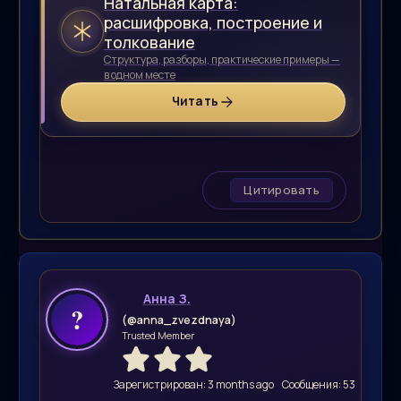
Натальная карта:
расшифровка, построение и
толкование
Структура, разборы, практические примеры —
в одном месте
Читать
Цитировать
Анна З.
(@anna_zvezdnaya)
Trusted Member
Зарегистрирован: 3 months ago
Сообщения: 53