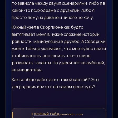
то зависла между двумя сценариями: либо я в
какой-то психодраме с друзьями, либо я
просто лежу на диване и ничего не хочу.
Южный узел в Скорпионе как будто
вытягивает меня в чужие сложные истории,
ревность, манипуляции в дружбе. А Северный
узел в Тельце указывает, что мне нужно найти
стабильность, построить что-то своё,
развивать таланты. Но у меня нет ни амбиций,
ни инициативы.
Как вообще работать с такой картой? Это
деградация или это на самом деле путь?
omnivatic.com
ПОЛНЫЙ ГАЙД