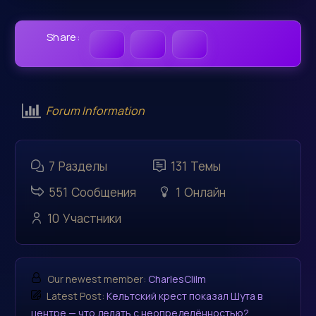
Share:
Forum Information
7
Разделы
131
Темы
551
Сообщения
1
Онлайн
10
Участники
Our newest member:
CharlesClilm
Latest Post:
Кельтский крест показал Шута в
центре — что делать с неопределённостью?