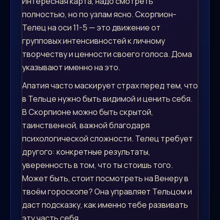
Интересная карта, надо смотреть
полностью, но по узлам ясно. Скорпион-
Телец на оси 11-5 — это движение от
групповых интенсивностей к личному
творчеству и ценности своего голоса. Дома
указывают именно на это.
Апатия часто маскирует страх перед тем, что
в Тельце нужно быть видимой и ценить себя.
В Скорпионе можно быть скрытой,
таинственной, важной благодаря
психологической сложности. Телец требует
другого: конкретные результаты,
уверенность в том, что ты стоишь того.
Может быть, стоит посмотреть на Венеру в
твоём гороскопе? Она управляет Тельцом и
даст подсказку, как именно тебе развивать
эту часть себя.