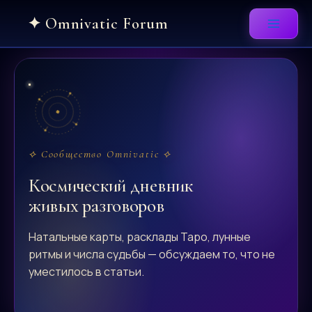
Skip
to
content
⟡ Сообщество Omnivatic ⟡
Космический дневник
живых разговоров
Натальные карты, расклады Таро, лунные
ритмы и числа судьбы — обсуждаем то, что не
уместилось в статьи.