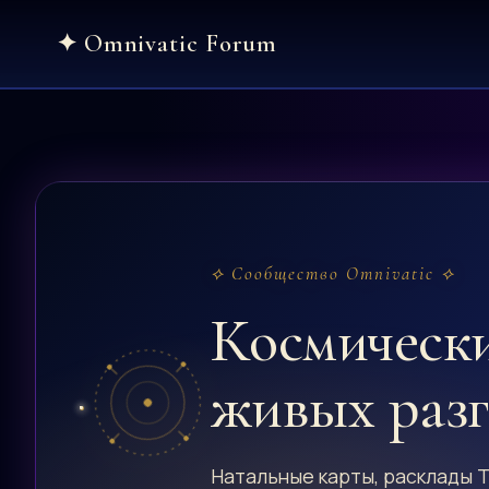
Skip
to
content
⟡ Сообщество Omnivatic ⟡
Космическ
живых раз
Натальные карты, расклады Т