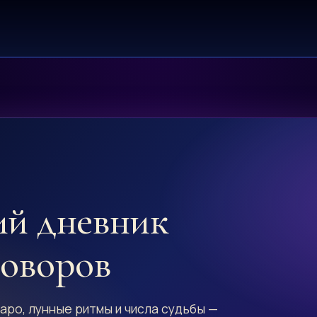
ий дневник
говоров
аро, лунные ритмы и числа судьбы —