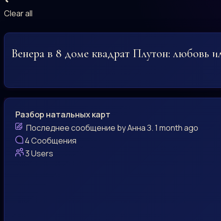
Clear all
Венера в 8 доме квадрат Плутон: любовь и
Разбор натальных карт
Последнее сообщение
by
Анна З.
1 month ago
4
Сообщения
3
Users