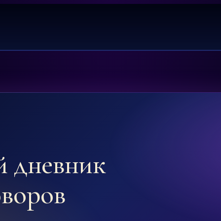
й дневник
оворов