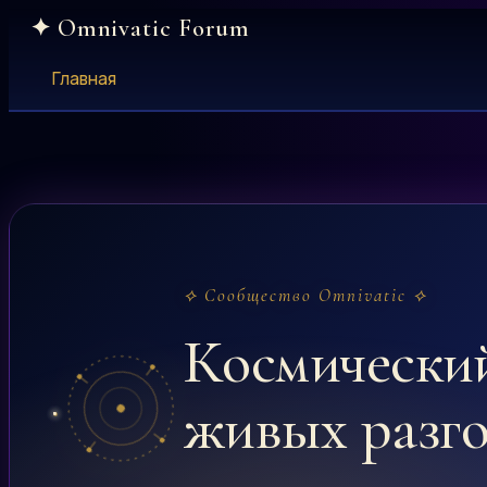
Skip
to
content
Главная
⟡ Сообщество Omnivatic ⟡
Космически
живых разг