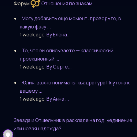
Форум
Отношения по знакам
Могу добавить ещё момент: проверьте, в
какую фазу ...
1 week ago
By Елена...
То, что вы описываете — классический
проекционный ...
1 week ago
By Серге...
Юлия, важно понимать: квадратура Плутона к
вашему ...
1 week ago
By Анна ...
Звезда и Отшельник в раскладе на год: уединение
или новая надежда?