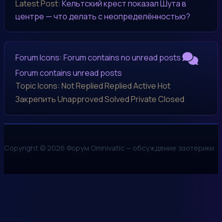
Latest Post:
Кельтский крест показал Шута в
центре — что делать с неопределённостью?
Forum Icons:
Forum contains no unread posts
Forum contains unread posts
Topic Icons:
Not Replied
Replied
Active
Hot
Закрепить
Unapproved
Solved
Private
Closed
Copyright © 2026 Форум Omnivatic — обсуждение эзотерики