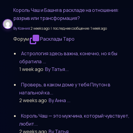
Король Чаш и Башня в раскладе на отношения:
разрыв или трансформация?
By Ксения
2 weeks ago |
последнее сообщение:
1 week ago
Форум
Расклады Таро
Астрология здесь важна, конечно, но я бы
обратила ...
1 week ago
By Татья...
Проверь, в каком доме у тебя Плутон в
натальной ка...
2 weeks ago
By Анна ...
Король Чаш — это мужчина, который чувствует,
любит...
2 weeks ago
By Татья...