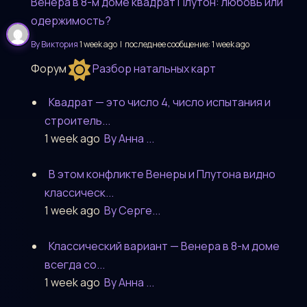
Венера в 8-м доме квадрат Плутон: любовь или
одержимость?
By Виктория
1 week ago |
последнее сообщение:
1 week ago
Форум
Разбор натальных карт
Квадрат — это число 4, число испытания и
строитель...
1 week ago
By Анна ...
В этом конфликте Венеры и Плутона видно
классическ...
1 week ago
By Серге...
Классический вариант — Венера в 8-м доме
всегда со...
1 week ago
By Анна ...