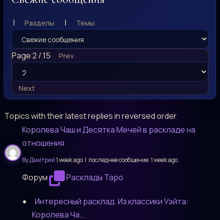
|
|
Разделы
Темы
Page 2 / 15
Prev
Next
Topics with their latest replies in reversed order
Королева Чаш и Десятка Мечей в раскладе на
отношения
By Дмитрий
1 week ago |
последнее сообщение:
1 week ago
Форум
Расклады Таро
Интересный расклад. Из классики Уэйта:
Королева Ча...