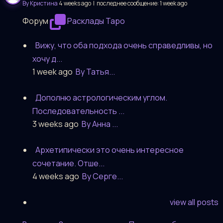
By Кристина
4 weeks ago |
последнее сообщение:
1 week ago
Форум
Расклады Таро
Вижу, что оба подхода очень справедливы, но
хочу д...
1 week ago
By Татья...
Дополню астрологическим углом.
Последовательность ...
3 weeks ago
By Анна ...
Архетипически это очень интересное
сочетание. Отше...
4 weeks ago
By Серге...
view all posts