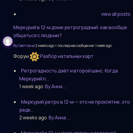
view all posts
Меркурий в 12-м доме ретроградный: как вообще
общаться с людьми?
By Светлана
2 weeks ago |
последнее сообщение:
1 week ago
Форум
Разбор натальных карт
Ретрогадность даёт и второй шанс. Когда
Меркурий п...
1 week ago
By Анна ...
Меркурий ретро в 12-м — это не проклятие, это
редк...
2 weeks ago
By Анна ...
Меркурий в 12-м часто связан с телесной