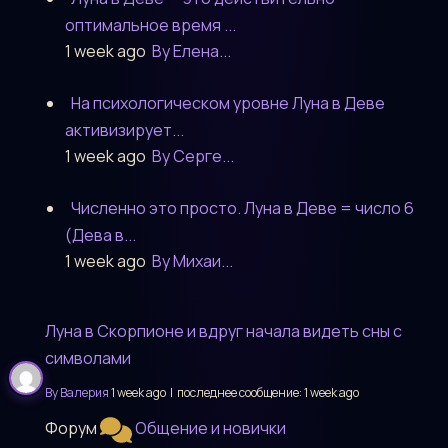
оптимальное время ...
1 week ago
By Елена...
На психологическом уровне Луна в Деве
активизирует...
1 week ago
By Серге...
Численно это просто. Луна в Деве = число 6
(Дева в...
1 week ago
By Михаи...
Луна в Скорпионе и вдруг начала видеть сны с
символами
By Валерия
1 week ago |
последнее сообщение:
1 week ago
Форум
Общение и новички