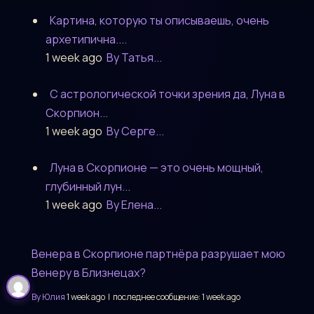
Картина, которую ты описываешь, очень
архетипична....
1 week ago
By Татья...
С астрологической точки зрения да, Луна в
Скорпион...
1 week ago
By Серге...
Луна в Скорпионе — это очень мощный,
глубинный лун...
1 week ago
By Елена...
Венера в Скорпионе партнёра разрушает мою
Венеру в Близнецах?
By Юлия
1 week ago |
последнее сообщение:
1 week ago