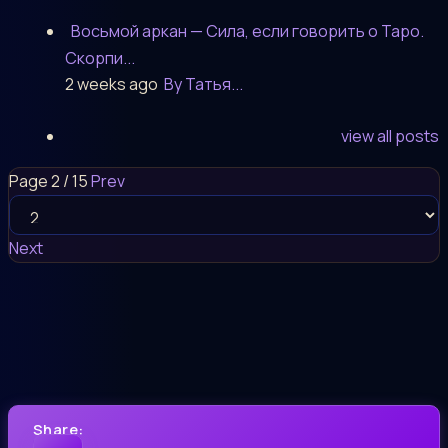
Восьмой аркан — Сила, если говорить о Таро.
Скорпи...
2 weeks ago
By Татья...
view all posts
Page 2 / 15
Prev
Next
Share: