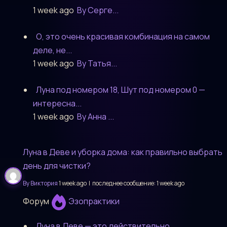
1 week ago
By Серге...
О, это очень красивая комбинация на самом
деле, не...
1 week ago
By Татья...
Луна под номером 18, Шут под номером 0 —
интересна...
1 week ago
By Анна ...
Луна в Деве и уборка дома: как правильно выбрать
день для чистки?
By Виктория
1 week ago |
последнее сообщение:
1 week ago
Форум
Эзопрактики
Луна в Деве — это действительно