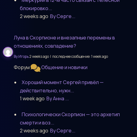
блокировко...
2 weeks ago
By Серге...
Луна в Скорпионе и внезапные перемены в
отношениях, совпадение?
By Игорь
2 weeks ago |
последнее сообщение:
1 week ago
Форум
Общение и новички
Хороший момент Сергей привёл —
действительно, нужн...
1 week ago
By Анна ...
Психологически Скорпион — это архетип
смерти и воз...
2 weeks ago
By Серге...