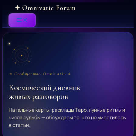
Skip
to
content
⟡ Сообщество Omnivatic ⟡
Космический дневник
живых разговоров
Натальные карты, расклады Таро, лунные ритмы и
числа судьбы — обсуждаем то, что не уместилось
в статьи.