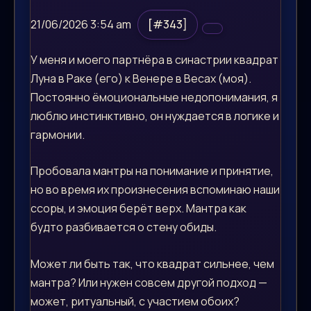
21/06/2026 3:54 am
[#343]
У меня и моего партнёра в синастрии квадрат
Луна в Раке (его) к Венере в Весах (моя).
Постоянно ёмоциональные недопонимания, я
люблю инстинктивно, он нуждается в логике и
гармонии.
Пробовала мантры на понимание и принятие,
но во время их произнесения вспоминаю наши
ссоры, и эмоция берёт верх. Мантра как
будто разбивается о стену обиды.
Может ли быть так, что квадрат сильнее, чем
мантра? Или нужен совсем другой подход —
может, ритуальный, с участием обоих?