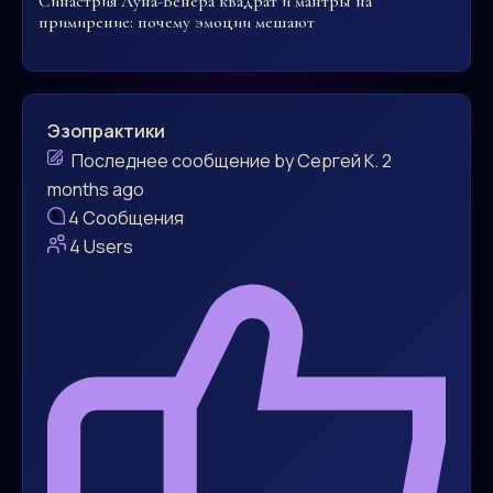
Синастрия Луна-Венера квадрат и мантры на
примирение: почему эмоции мешают
Эзопрактики
Последнее сообщение
by
Сергей К.
2
months ago
4
Сообщения
4
Users