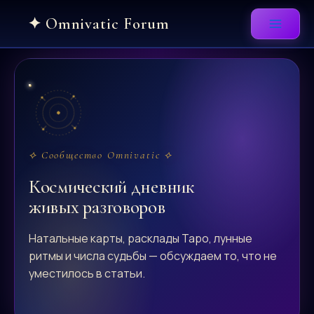
Skip
to
content
⟡ Сообщество Omnivatic ⟡
Космический дневник
живых разговоров
Натальные карты, расклады Таро, лунные
ритмы и числа судьбы — обсуждаем то, что не
уместилось в статьи.