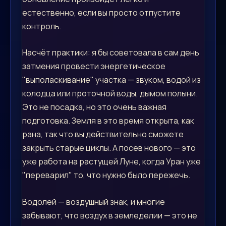
естественно, если вы просто отпустите
контроль.
Насчёт практики: я бы советовала в сам день
затмения провести энергетическое
"выполаскивание" участка — звуком, водой из
колодца или проточной воды, дымом полыни.
Это не посадка, но это очень важная
подготовка. Земля в это время открыта, как
рана, так что вы действительно сможете
закрыть старые циклы. А посев нового — это
уже работа на растущей Луне, когда Уран уже
"переварил" то, что нужно было пережечь.
Водолей — воздушный знак, и многие
забывают, что воздух в земледелии — это не