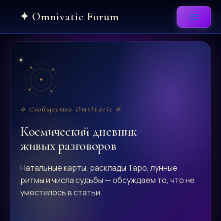
Skip
to
content
⟡ Сообщество Omnivatic ⟡
Космический дневник
живых разговоров
Натальные карты, расклады Таро, лунные
ритмы и числа судьбы — обсуждаем то, что не
уместилось в статьи.