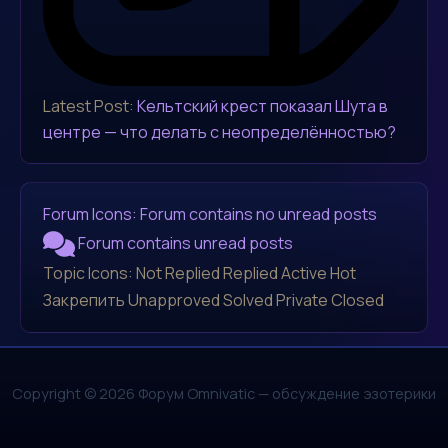
Latest Post:
Кельтский крест показал Шута в
центре — что делать с неопределённостью?
Forum Icons:
Forum contains no unread posts
Forum contains unread posts
Topic Icons:
Not Replied
Replied
Active
Hot
Закрепить
Unapproved
Solved
Private
Closed
Copyright © 2026 Форум Omnivatic — обсуждение эзотерики