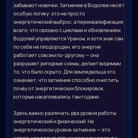
забывают новички. Затмение в Водолее несёт
особую логику: это не просто
энергетический выброс, а переквалификация
всего, что связано с циклами и обновлением.
Водолей управляется Ураном, и хотя знак сам
по себе не плодороден, его энергия
работает совсем по-другому — она
разрушает ригидные схемы, делает видимым
то, что было скрыто. Для земледельца это
означает, что затмение способно очистить
почву от энергетических блокировок,
которые накапливались там годами.
Здесь важно различать два уровня работы:
энергетический и физический. На
энергетическом уровне затмение — это
идеальное время для намерения и разрыва