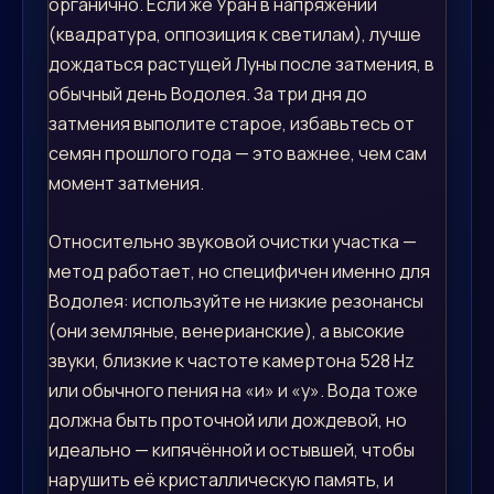
органично. Если же Уран в напряжении
(квадратура, оппозиция к светилам), лучше
дождаться растущей Луны после затмения, в
обычный день Водолея. За три дня до
затмения выполите старое, избавьтесь от
семян прошлого года — это важнее, чем сам
момент затмения.
Относительно звуковой очистки участка —
метод работает, но специфичен именно для
Водолея: используйте не низкие резонансы
(они земляные, венерианские), а высокие
звуки, близкие к частоте камертона 528 Hz
или обычного пения на «и» и «у». Вода тоже
должна быть проточной или дождевой, но
идеально — кипячённой и остывшей, чтобы
нарушить её кристаллическую память, и