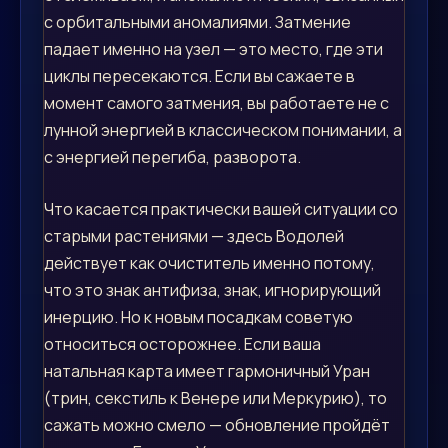
с орбитальными аномалиями. Затмение
падает именно на узел — это место, где эти
циклы пересекаются. Если вы сажаете в
момент самого затмения, вы работаете не с
лунной энергией в классическом понимании, а
с энергией перегиба, разворота.
Что касается практически вашей ситуации со
старыми растениями — здесь Водолей
действует как очиститель именно потому,
что это знак антифиза, знак, игнорирующий
инерцию. Но к новым посадкам советую
относиться осторожнее. Если ваша
натальная карта имеет гармоничный Уран
(трин, секстиль к Венере или Меркурию), то
сажать можно смело — обновление пройдёт