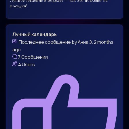
Лунное затмение в Водолее — как это повлияет на
посадки?
Лунный календарь
Последнее сообщение
by
Анна З.
2 months
ago
7
Сообщения
4
Users