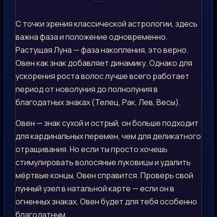
С точки зрения классической астрологии, здесь
важна фаза и положение одновременно.
Растущая Луна — фаза накопления, это верно.
Овен как знак добавляет динамику. Однако для
ускорения роста волос лучше всего работает
период от новолуния до полнолуния в
благодатных знаках (Телец, Рак, Лев, Весы).
Овен — знак сухой и острый, он больше подходит
для кардинальных перемен, чем для деликатного
отращивания. Но если ты просто хочешь
стимулировать волосяные луковицы и удалить
мёртвые концы, Овен справится. Проверь свой
лунный узел в натальной карте — если он в
огненных знаках, Овен будет для тебя особенно
благодатным.