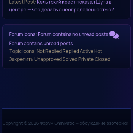
Latest Post:
Кельтский крест показал Шута в
центре — что делать с неопределённостью?
Forum Icons:
Forum contains no unread posts
Forum contains unread posts
Topic Icons:
Not Replied
Replied
Active
Hot
Закрепить
Unapproved
Solved
Private
Closed
Copyright © 2026 Форум Omnivatic — обсуждение эзотерики