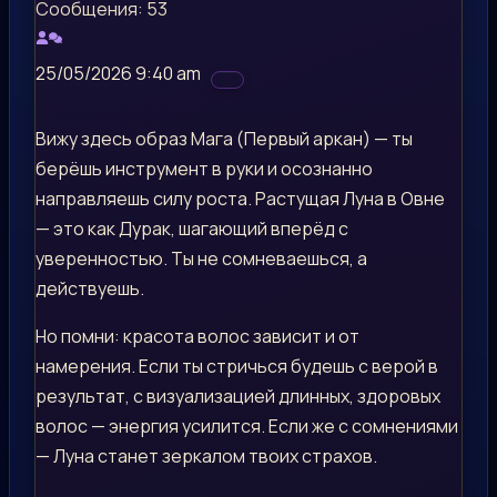
Сообщения: 53
25/05/2026 9:40 am
Вижу здесь образ Мага (Первый аркан) — ты
берёшь инструмент в руки и осознанно
направляешь силу роста. Растущая Луна в Овне
— это как Дурак, шагающий вперёд с
уверенностью. Ты не сомневаешься, а
действуешь.
Но помни: красота волос зависит и от
намерения. Если ты стричься будешь с верой в
результат, с визуализацией длинных, здоровых
волос — энергия усилится. Если же с сомнениями
— Луна станет зеркалом твоих страхов.