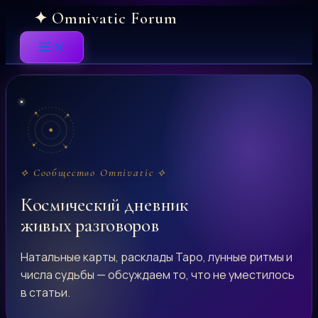
Skip
to
content
⟡ Сообщество Omnivatic ⟡
Космический дневник
живых разговоров
Натальные карты, расклады Таро, лунные ритмы и
числа судьбы — обсуждаем то, что не уместилось
в статьи.