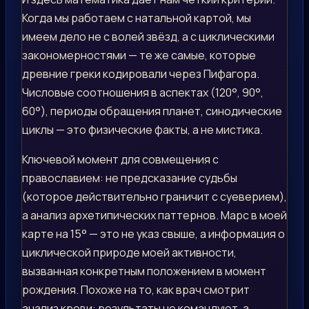
Когда мы работаем с натальной картой, мы
имеем дело не с волей звёзд, а с циклическими
закономерностями — те же самые, которые
древние греки кодировали через Пифагора.
Числовые соотношения в аспектах (120°, 90°,
60°), периоды обращения планет, синодические
циклы — это физические факты, а не мистика.
Ключевой момент для совмещения с
православием: не предсказание судьбы
(которое действительно граничит с суеверием),
а анализ архетипических паттернов. Марс в моей
карте на 15° — это не указ свыше, а информация о
циклической природе моей активности,
вызванная конкретным положением в момент
рождения. Похоже на то, как врач смотрит
анализ крови: результаты не командуют, а