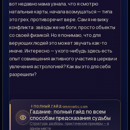
вот недавно мама узнала, что я смотрю
натальные карты, начала возмущаться — типа
это грех, противоречит вере. Сам я не вижу
конфликта: звёзды же не боги, просто объекты
со своей физикой. Но я понимаю, что для
верующих людей это может звучать как-то
иначе. Интересно — у кого-нибудь здесь есть
опыт совмещения активного участия в церкви и
увлечения астрологией? Как вы это для себя
разрешили?
omnivatic.com
ПОЛНЫЙ ГАЙД
Гадание: полный гайд по всем
способам предсказания судьбы
Структура, разборы, практические примеры — в
одном месте