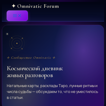
Skip
to
content
⟡ Сообщество Omnivatic ⟡
Космический дневник
живых разговоров
Натальные карты, расклады Таро, лунные ритмы и
числа судьбы — обсуждаем то, что не уместилось
в статьи.