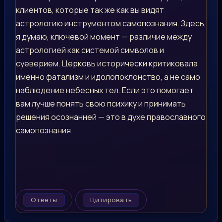
клиентов, которые так же как вы видят
астрологию инструментом самопознания. Здесь,
я думаю, ключевой момент — различие между
астрологией как системой символов и
суеверием. Церковь исторически критиковала
именно фатализм и идолопоклонство, а не само
наблюдение небесных тел. Если это помогает
вам лучше понять свою психику и принимать
решения осознанней — это в духе православного
самопознания.
Ответы
Цитировать