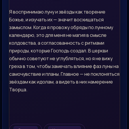
Я воспринимаю луну и звёзды как творение
Божье, и изучать их — значит восхищаться
замыслом. Когда я провожу обряды по лунному
календарю, это для меня не магия в смысле
колдовства, а согласованность с ритмами
природы, которые Господь создал. В церкви
обычно советуют не углубляться, но я не вижу
греха в том, чтобы замечать влияние фаз луны на
самочувствие и планы. Главное — не поклоняться
звёздам как идолам, а видеть в них намерение
Творца.