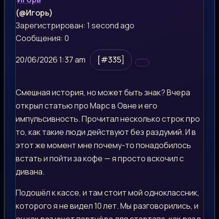
(@Игорь)
Зарегистрирован: 1 second ago
Сообщения: 0
20/06/2026 1:37 am
[#335]
Смешная история, но может быть знак? Вчера
открыл статью про Марс в Овне и его
импульсивность. Прочитал несколько строк про
то, как такие люди действуют без раздумий. И в
этот же момент мне почему-то понадобилось
встать и пойти за кофе — я просто вскочил с
дивана.
Подошёл к кассе, и там стоит мой одноклассник,
которого я не видел 10 лет. Мы разговорились, и
он как раз ищет партнёра для стартапа, как раз в