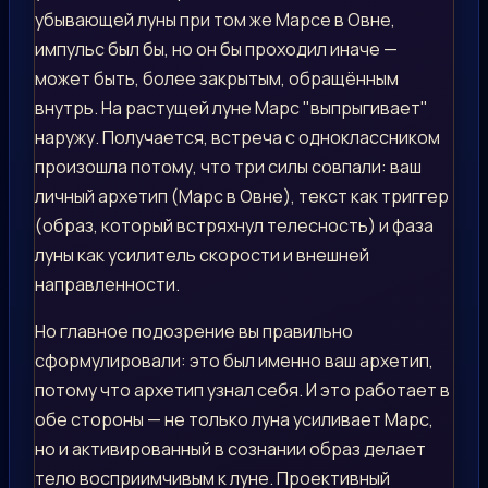
убывающей луны при том же Марсе в Овне,
импульс был бы, но он бы проходил иначе —
может быть, более закрытым, обращённым
внутрь. На растущей луне Марс "выпрыгивает"
наружу. Получается, встреча с одноклассником
произошла потому, что три силы совпали: ваш
личный архетип (Марс в Овне), текст как триггер
(образ, который встряхнул телесность) и фаза
луны как усилитель скорости и внешней
направленности.
Но главное подозрение вы правильно
сформулировали: это был именно ваш архетип,
потому что архетип узнал себя. И это работает в
обе стороны — не только луна усиливает Марс,
но и активированный в сознании образ делает
тело восприимчивым к луне. Проективный