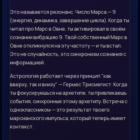
Это называется резонанс. Число Марса — 9
(энергия, динамика, завершение цикла). Когда ты
читал про Марс в Овне, ты активировал в своём
сознании вибрацию 9. Твой собственный Марс в
Овне откликнулся на эту частоту — и ты встал.
Это не случайность, это синхронизм сознания с
информацией.
Астрология работает через принцип "как
вверху, так и внизу" — Гермес Трисмегист. Когда
ты фокусируешься на архетипе, ты привлекаешь
события, синхронные этому архетипу. Встреча с
одноклассником — это результат твоего
марсианского импульса, который теперь имеет
контекст.