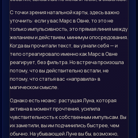
С точки зрения натальной карты, здесь важно
уточнить: если у вас Марс в Овне, то это не
только импульсивность, это прямая линия между
желанием и действием, минимум опосредования.
Когда вы прочитали текст, вы узнали себя — и
тело отреагировало именно как Марс в Овне
реагирует, без фильтра. Но встреча произошла
потому, что вы действительно встали, не
потому, что статья вас «направила» в
магическом смысле.
Однако есть нюанс: растущая Луна, которая
активна в момент прочтения, усилила
чувствительность к собственным импульсам. Вы
их заметили, вы им подчинились быстрее, чем
обычно. На убывающей Луне вы бы, возможно,