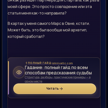
моей сфере. Это просто совпадение или эта
статья меня как-то направила?
В картах у меня самого Марс в Овне, кстати.
Может быть, это был вообще мой архетип,
который сработал?
omnivatic.com
ПОЛНЫЙ ГАЙД
Гадание: полный гайд по всем
способам предсказания судьбы
Структура, разборы, практические примеры — в
одном месте
Читать