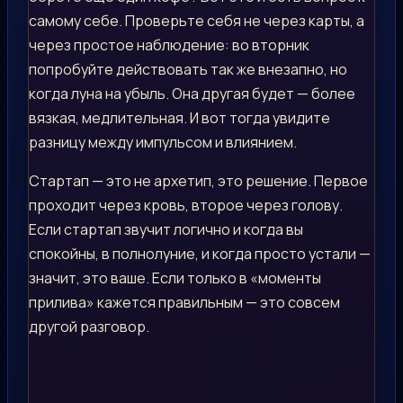
самому себе. Проверьте себя не через карты, а
через простое наблюдение: во вторник
попробуйте действовать так же внезапно, но
когда луна на убыль. Она другая будет — более
вязкая, медлительная. И вот тогда увидите
разницу между импульсом и влиянием.
Стартап — это не архетип, это решение. Первое
проходит через кровь, второе через голову.
Если стартап звучит логично и когда вы
спокойны, в полнолуние, и когда просто устали —
значит, это ваше. Если только в «моменты
прилива» кажется правильным — это совсем
другой разговор.