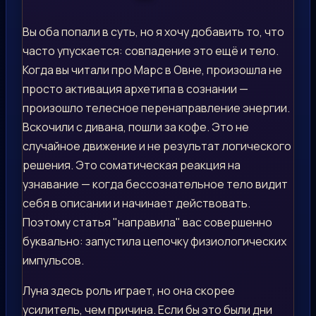
Вы оба попали в суть, но я хочу добавить то, что
часто упускается: совпадение это ещё и тело.
Когда вы читали про Марс в Овне, произошла не
просто активация архетипа в сознании —
произошло телесное перенаправление энергии.
Вскочили с дивана, пошли за кофе. Это не
случайное движение и не результат логического
решения. Это соматическая реакция на
узнавание — когда бессознательное тело видит
себя в описании и начинает действовать.
Поэтому статья "направила" вас совершенно
буквально: запустила цепочку физиологических
импульсов.
Луна здесь роль играет, но она скорее
усилитель, чем причина. Если бы это были дни