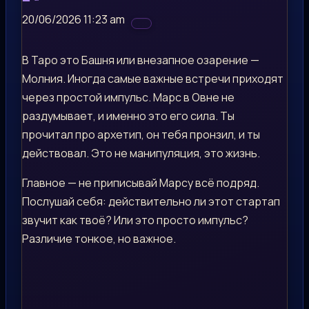
20/06/2026 11:23 am
В Таро это Башня или внезапное озарение —
Молния. Иногда самые важные встречи приходят
через простой импульс. Марс в Овне не
раздумывает, и именно это его сила. Ты
прочитал про архетип, он тебя пронзил, и ты
действовал. Это не манипуляция, это жизнь.
Главное — не приписывай Марсу всё подряд.
Послушай себя: действительно ли этот стартап
звучит как твоё? Или это просто импульс?
Различие тонкое, но важное.