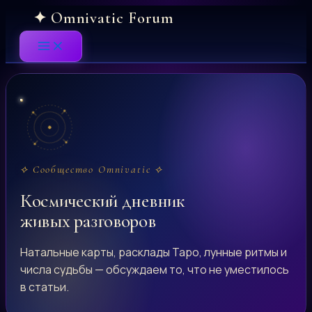
Skip
to
content
⟡ Сообщество Omnivatic ⟡
Космический дневник
живых разговоров
Натальные карты, расклады Таро, лунные ритмы и
числа судьбы — обсуждаем то, что не уместилось
в статьи.