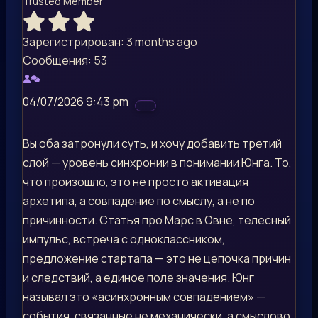
Trusted Member
Зарегистрирован: 3 months ago
Сообщения: 53
04/07/2026 9:43 pm
Вы оба затронули суть, и хочу добавить третий
слой — уровень синхронии в понимании Юнга. То,
что произошло, это не просто активация
архетипа, а совпадение по смыслу, а не по
причинности. Статья про Марс в Овне, телесный
импульс, встреча с одноклассником,
предложение стартапа — это не цепочка причин
и следствий, а единое поле значения. Юнг
называл это «асинхронным совпадением» —
события, связанные не механически, а смыслово.