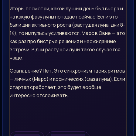
Игорь, посмотри, какой лунный день был вчера и
на какую фазу луны попадает сейчас. Если это
были дни активного роста (растущая луна, дни 8-
14), то импульсы усиливаются. Марс в Овне — это
как раз про быстрые решения и неожиданные
встречи. В дни растущей луны такое случается
чаще.
Совпадение? Нет. Это синхронизм твоих ритмов
— личных (Марс) и космических (фаза луны). Если
стартап сработает, это будет вообще
интересно отслеживать.