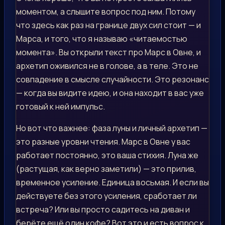
моментом, а слышите вопрос под ним. Потому
что здесь как раз на границе двух сил стоит — и
Марса, и того, что я называю «читаемостью
момента». Вы открыли текст про Марс в Овне, и
архетип оживился не в голове, а в теле. Это не
совпадение в смысле случайности. Это резонанс
— когда вы видите идею, и она находит в вас уже
готовый к ней импульс.
Но вот что важнее: фаза луны и личный архетип —
это разные уровни чтения. Марс в Овне у вас
работает постоянно, это ваша стихия. Луна же
(растущая, как верно заметили) — это прилив,
временное усиление. Единица восьмая. И если вы
действуете без этого усиления, сработает ли
встреча? Или вы просто садитесь на диван и
берёте ещё один кофе? Вот это и есть вопрос к