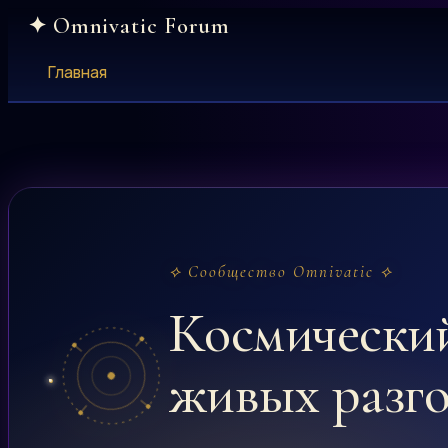
Skip
to
content
Главная
⟡ Сообщество Omnivatic ⟡
Космически
живых разг