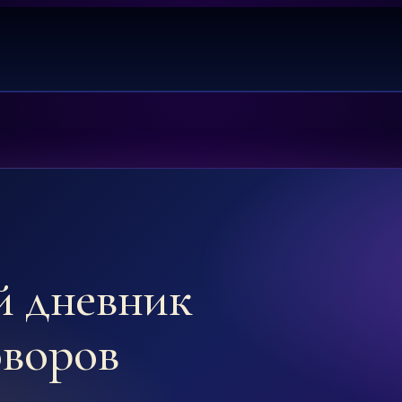
й дневник
оворов