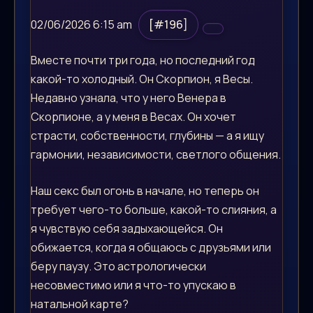
02/06/2026 6:15 am
[#196]
Вместе почти три года, но последний год
какой-то холодный. Он Скорпион, я Весы.
Недавно узнала, что у него Венера в
Скорпионе, а у меня в Весах. Он хочет
страсти, собственности, глубины — а я ищу
гармонии, независимости, светлого общения.
Наш секс был огонь в начале, но теперь он
требует чего-то больше, какой-то слияния, а
я чувствую себя задыхающейся. Он
обижается, когда я общаюсь с друзьями или
беру паузу. Это астрологически
несовместимо или я что-то упускаю в
натальной карте?