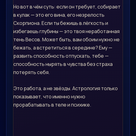
Но вот в чём суть: если он требует, собирает
в кулак — это его вина, его незрелость
Скорпиона. Если ты бежишь в лёгкость и
избегаешь глубины — это твоя неработанная
тень Весов. Может быть, вам обоим нужно не
бежать, а встретиться в середине? Ему —
развить способность отпускать, тебе —
способность нырять в чувства без страха
потерять себя.
Это работа, а не звёзды. Астрология только
показывает, что именно нужно
прорабатывать в теле и психике.