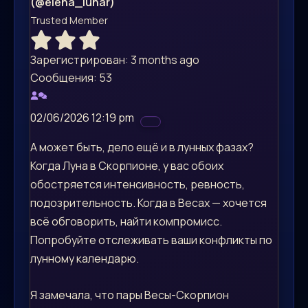
(@elena_lunar)
Trusted Member
Зарегистрирован: 3 months ago
Сообщения: 53
02/06/2026 12:19 pm
А может быть, дело ещё и в лунных фазах?
Когда Луна в Скорпионе, у вас обоих
обостряется интенсивность, ревность,
подозрительность. Когда в Весах — хочется
всё обговорить, найти компромисс.
Попробуйте отслеживать ваши конфликты по
лунному календарю.
Я замечала, что пары Весы-Скорпион