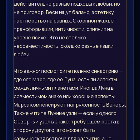
действительно разные подходы к любви, но
не приговор. Весы ищут баланс, эстетику,
партнёрство на равных. Скорпион жаждет
трансформации, интимности, слияния на
уровне психе. Это не столько
несовместимость, сколько разные языки
любви.
Что важно: посмотрите полную синастрию —
где его Марс, где её Луна, есть ли аспекты
между личными планетами. Иногда Луна в
совместимом знаке или хорошие аспекты
Марса компенсируют напряженность Венеры.
Также учтите Лунные узлы — если у одного
Северный узел в знаке, требующем роста в
сторону другого, это может быть
кармическая встреча для развития, а не