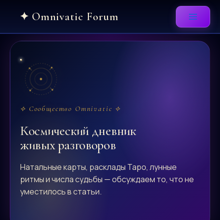
Skip
to
content
⟡ Сообщество Omnivatic ⟡
Космический дневник
живых разговоров
Натальные карты, расклады Таро, лунные
ритмы и числа судьбы — обсуждаем то, что не
уместилось в статьи.