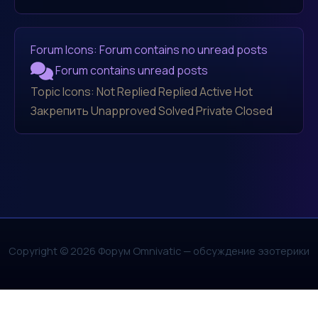
Forum Icons:
Forum contains no unread posts
Forum contains unread posts
Topic Icons:
Not Replied
Replied
Active
Hot
Закрепить
Unapproved
Solved
Private
Closed
Copyright © 2026 Форум Omnivatic — обсуждение эзотерики