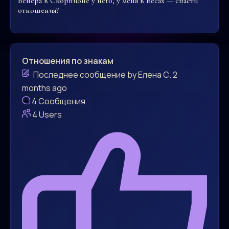
Венера в Скорпионе у него, у меня в Весах — спасти
отношения?
Отношения по знакам
Последнее сообщение
by
Елена С.
2
months ago
4
Сообщения
4
Users