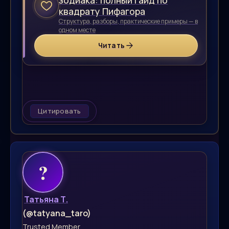
зодиака: полный гайд по
квадрату Пифагора
Структура, разборы, практические примеры — в
одном месте
Читать
Цитировать
Татьяна Т.
(@tatyana_taro)
Trusted Member