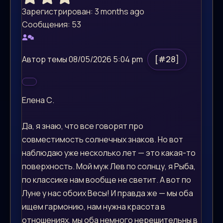
Зарегистрирован: 3 months ago
Сообщения: 53
Автор темы
08/05/2026 5:04 pm
[#28]
Елена С.
Да, я знаю, что все говорят про
совместимость солнечных знаков. Но вот
наблюдаю уже несколько лет — это какая-то
поверхность. Мой муж Лев по солнцу, я Рыба,
по классике нам вообще не светит. А вот по
Луне у нас обоих Весы! И правда же — мы оба
ищем гармонию, нам нужна красота в
отношениях, мы оба немного нерешительны в