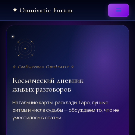
Skip
to
content
⟡ Сообщество Omnivatic ⟡
Космический дневник
живых разговоров
Натальные карты, расклады Таро, лунные
ритмы и числа судьбы — обсуждаем то, что не
уместилось в статьи.