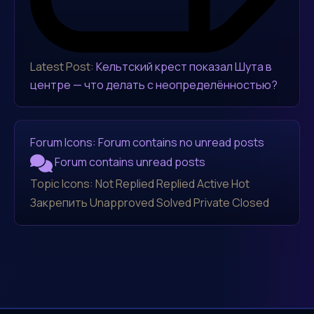
Latest Post:
Кельтский крест показал Шута в
центре — что делать с неопределённостью?
Forum Icons:
Forum contains no unread posts
Forum contains unread posts
Topic Icons:
Not Replied
Replied
Active
Hot
Закрепить
Unapproved
Solved
Private
Closed